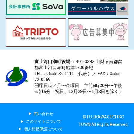
富士河口湖町役場
〒401-0392 山梨県南都留
郡富士河口湖町船津1700番地
TEL：0555-72-1111
（代表）／
FAX：0555-
72-0969
開庁日時／月〜金曜日 午前8時30分〜午後
5時15分（祝日、12月29日〜1月3日を除く）
問い合わせ
© FUJIKAWAGUCHIKO
このサイトについて
TOWN All Rights Reserved.
個人情報保護について