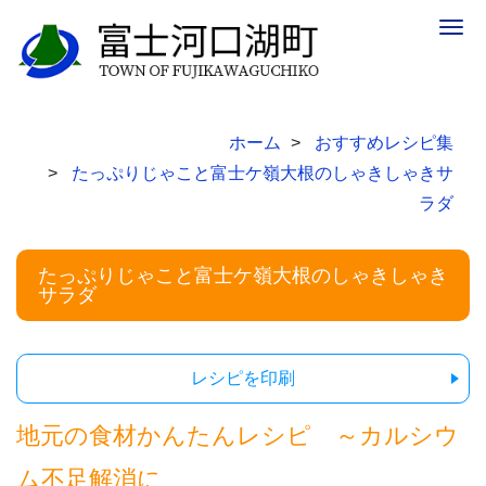
Togg
navig
ホーム
おすすめレシピ集
たっぷりじゃこと富士ケ嶺大根のしゃきしゃきサ
ラダ
たっぷりじゃこと富士ケ嶺大根のしゃきしゃき
サラダ
レシピを印刷
地元の食材かんたんレシピ ～カルシウ
ム不足解消に