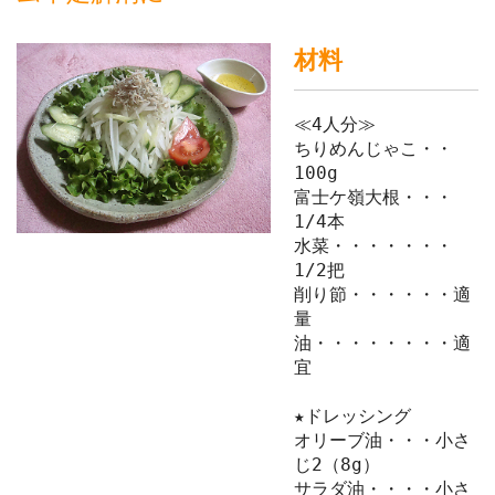
材料
≪4人分≫
ちりめんじゃこ・・
100g
富士ケ嶺大根・・・
1/4本
水菜・・・・・・・
1/2把
削り節・・・・・・適
量
油・・・・・・・・適
宜
★ドレッシング
オリーブ油・・・小さ
じ2（8g）
サラダ油・・・・小さ