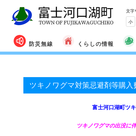
文字
小
くらしの情報
防災無線
ツキノワグマ対策忌避剤等購入
富士河口湖町ツキ
ツキノワグマの出没に伴