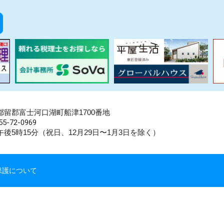
県南都留郡富士河口湖町船津1700番地
5-72-0969
後5時15分（祝日、12月29日〜1月3日を除く）
保護について