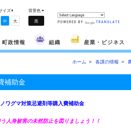
サイズ
背景色
中
大
POWERED BY
TRANSLATE
町政情報
組織
産業・ビジネス
ホーム
各課の情報
費補助金
ノワグマ対策忌避剤等購入費補助金
う人身被害の未然防止を図りましょう！！