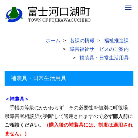
Togg
navig
ホーム
各課の情報
福祉推進課
障害福祉サービスのご案内
補装具・日常生活用具
補装具・日常生活用具
＜補装具＞
手帳の等級にかかわらず、その必要性を個別に町役場、
県障害者相談所が判断して適用されますので
必ず購入前に
ご相談ください。
（購入後の補装具には、制度は適用され
ません。）