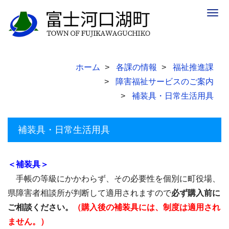
Togg
navig
ホーム
各課の情報
福祉推進課
障害福祉サービスのご案内
補装具・日常生活用具
補装具・日常生活用具
＜補装具＞
手帳の等級にかかわらず、その必要性を個別に町役場、
県障害者相談所が判断して適用されますので
必ず購入前に
ご相談ください。
（購入後の補装具には、制度は適用され
ません。）