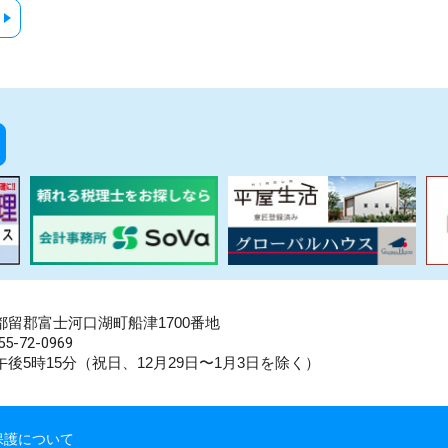
県南都留郡富士河口湖町船津1700番地
5-72-0969
後5時15分（祝日、12月29日〜1月3日を除く）
保護について