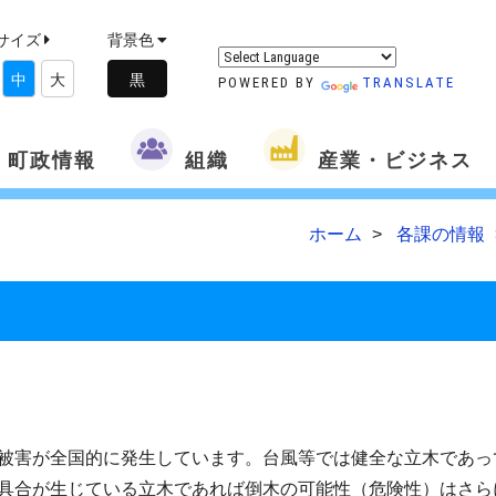
サイズ
背景色
中
大
POWERED BY
TRANSLATE
町政情報
組織
産業・ビジネス
ホーム
各課の情報
被害が全国的に発生しています。台風等では健全な立木であっ
具合が生じている立木であれば倒木の可能性（危険性）はさら