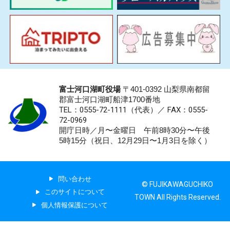
富士河口湖町役場
〒401-0392 山梨県南都留
郡富士河口湖町船津1700番地
TEL：0555-72-1111
（代表）／
FAX：0555-
72-0969
開庁日時／月〜金曜日 午前8時30分〜午後
5時15分（祝日、12月29日〜1月3日を除く）
問い合わせ
© FUJIKAWAGUCHIKO
このサイトについて
TOWN All Rights Reserved.
個人情報保護について