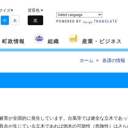
サイズ
背景色
中
大
POWERED BY
TRANSLATE
町政情報
組織
産業・ビジネス
ホーム
各課の情報
被害が全国的に発生しています。台風等では健全な立木であっ
具合が生じている立木であれば倒木の可能性（危険性）はさら