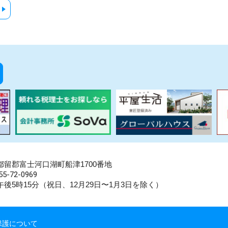
県南都留郡富士河口湖町船津1700番地
5-72-0969
後5時15分（祝日、12月29日〜1月3日を除く）
保護について