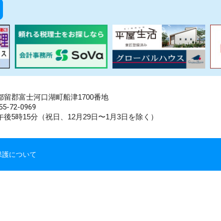
県南都留郡富士河口湖町船津1700番地
5-72-0969
後5時15分（祝日、12月29日〜1月3日を除く）
保護について