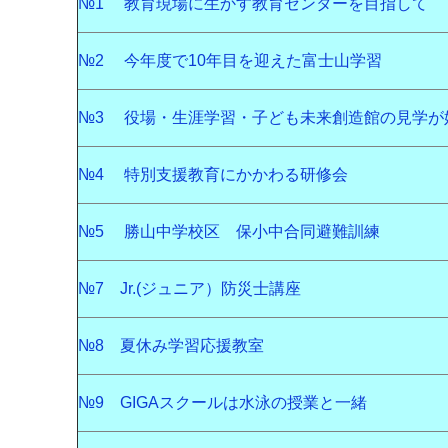
№1 教育現場に生かす教育センターを目指して
№2 今年度で10年目を迎えた富士山学習
№3 役場・生涯学習・子ども未来創造館の見学が
№4 特別支援教育にかかわる研修会
№5 勝山中学校区 保小中合同避難訓練
№7 Jr.(ジュニア）防災士講座
№8 夏休み学習応援教室
№9 GIGAスクールは水泳の授業と一緒