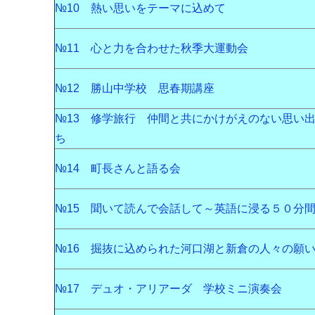
№10 熱い思いをテーマに込めて
№11 心と力を合わせた秋季大運動会
№12 勝山中学校 思春期講座
№13 修学旅行 仲間と共にかけがえのない思い
ち
№14 町長さんと語る会
№15 聞いて読んで会話して～英語に浸る５０分
№16 掘抜に込められた河口湖と新倉の人々の願
№17 デュオ・アリアーダ 学校ミニ演奏会