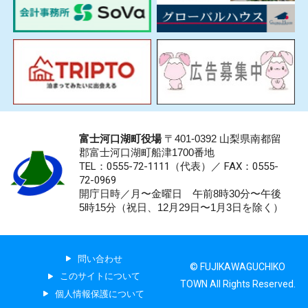
富士河口湖町役場
〒401-0392 山梨県南都留
郡富士河口湖町船津1700番地
TEL：0555-72-1111
（代表）／
FAX：0555-
72-0969
開庁日時／月〜金曜日 午前8時30分〜午後
5時15分（祝日、12月29日〜1月3日を除く）
問い合わせ
© FUJIKAWAGUCHIKO
このサイトについて
TOWN All Rights Reserved.
個人情報保護について