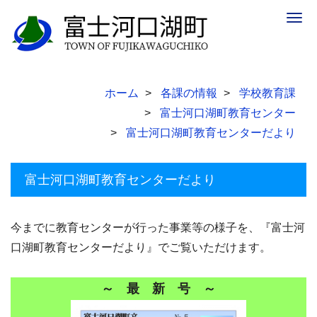
Togg
navig
ホーム
各課の情報
学校教育課
富士河口湖町教育センター
富士河口湖町教育センターだより
富士河口湖町教育センターだより
今までに教育センターが行った事業等の様子を、『富士河
口湖町教育センターだより』でご覧いただけます。
～ 最 新 号 ～