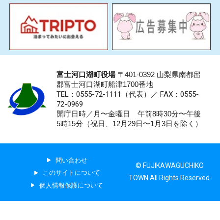
富士河口湖町役場
〒401-0392 山梨県南都留
郡富士河口湖町船津1700番地
TEL：0555-72-1111
（代表）／
FAX：0555-
72-0969
開庁日時／月〜金曜日 午前8時30分〜午後
5時15分（祝日、12月29日〜1月3日を除く）
問い合わせ
© FUJIKAWAGUCHIKO
このサイトについて
TOWN All Rights Reserved.
個人情報保護について