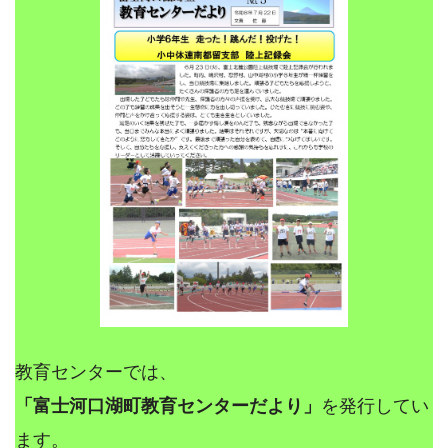
教育センターでは、
「富士河口湖町教育センターだより」
を発行してい
ます。