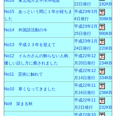
No16 東北地方太平洋沖地震
22日発行
192KB
No15 あっという間に１年が経ちま
平成23年3月
した
4日発行
308KB
平成23年2月
No14 外国語活動の今
25日発行
990KB
平成23年1月
No13 平成２３年を迎えて
24日発行
220KB
No12 イルカさんの飾らない人柄、
平成22年12
優しい話し方に癒されました
月20日発行
234KB
平成22年12
No11 芸術に触れて
月14日発行
334KB
平成22年11
No10 寒くなってきました
月16日発行
236KB
平成22年11
No9 深まる秋
月2日発行
232KB
平成22年10