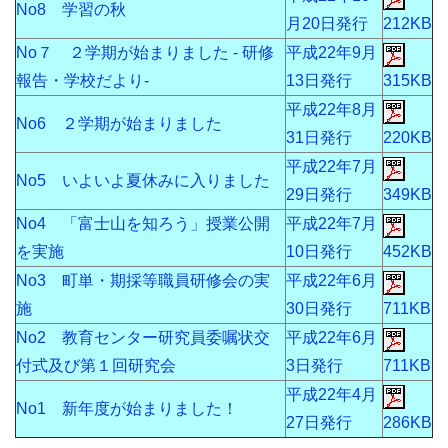
No8 学習の秋
月20日発行
212KB
No７ ２学期が始まりました - 研修
平成22年9月
報告・学校だより-
13日発行
315KB
平成22年8月
No6 ２学期が始まりました
31日発行
220KB
平成22年7月
No5 いよいよ夏休みに入りました
29日発行
349KB
No4 「富士山を知ろう」授業公開
平成22年7月
を実施
10日発行
452KB
No3 町単・期採等職員研修会の実
平成22年6月
施
30日発行
711KB
No2 教育センター研究員委嘱状交
平成22年6月
付式及び第１回研究会
3日発行
711KB
平成22年4月
No1 新年度が始まりました！
27日発行
286KB