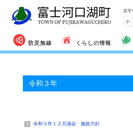
文字
小
くらしの情報
防災無線
令和３年
令和３年１２月議会 施政方針