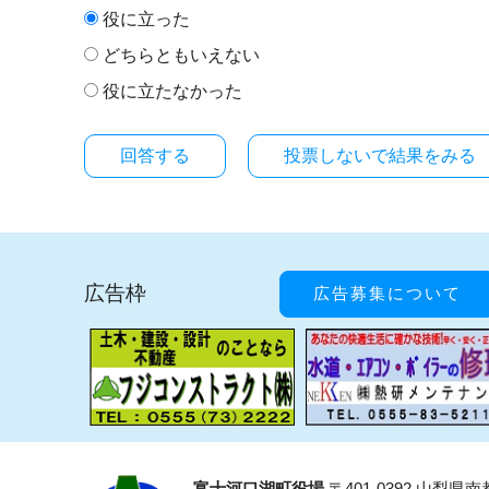
役に立った
どちらともいえない
役に立たなかった
投票しないで結果をみる
広告枠
広告募集について
富士河口湖町役場
〒401-0392 山梨