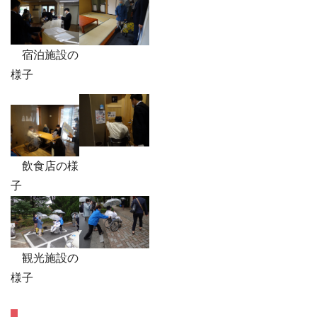
宿泊施設の
様子
飲食店の様
子
観光施設の
様子