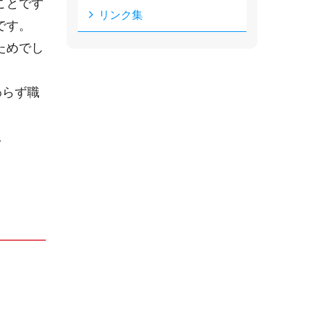
ことです
リンク集
です。
ためでし
わらず職
。