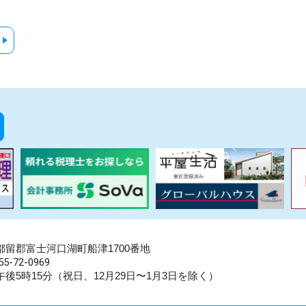
県南都留郡富士河口湖町船津1700番地
5-72-0969
後5時15分（祝日、12月29日〜1月3日を除く）