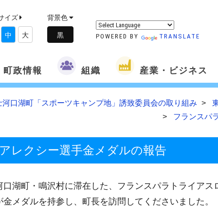
サイズ
背景色
中
大
POWERED BY
TRANSLATE
町政情報
組織
産業・ビジネス
士河口湖町「スポーツキャンプ地」誘致委員会の取り組み
フランスパ
アレクシー選手金メダルの報告
河口湖町・鳴沢村に滞在した、フランスパラトライアス
が金メダルを持参し、町長を訪問してくださいました。