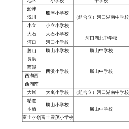
地区
小学校
中学校
船津
船津小学校
浅川
（組合立）河口湖南中学校
小立
小立小学校
大石
大石小学校
河口湖北中学校
河口
河口小学校
勝山
勝山小学校
勝山中学校
長浜
西湖
西浜小学校
勝山中学校
西湖西
西湖南
大嵐
大嵐小学校
（組合立）河口湖南中学校
精進
勝山小学校
本栖
勝山中学校
富士ケ嶺
富士豊茂小学校