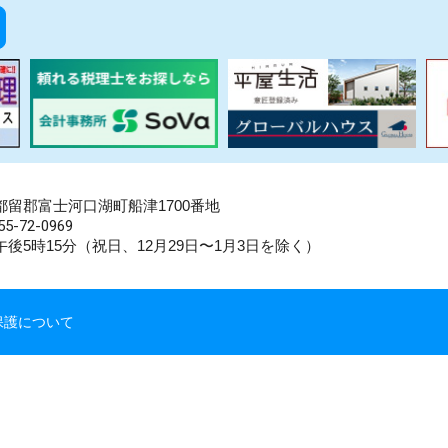
県南都留郡富士河口湖町船津1700番地
5-72-0969
後5時15分（祝日、12月29日〜1月3日を除く）
保護について