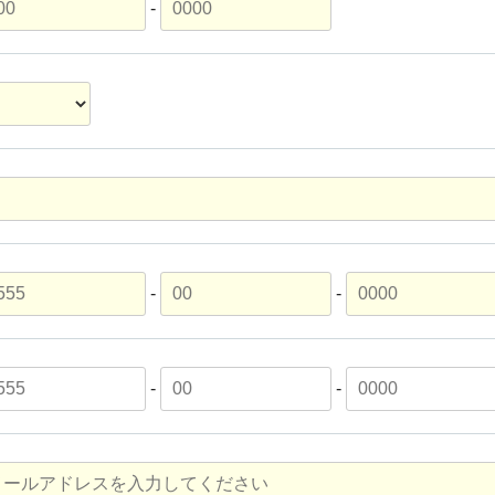
-
-
-
-
-