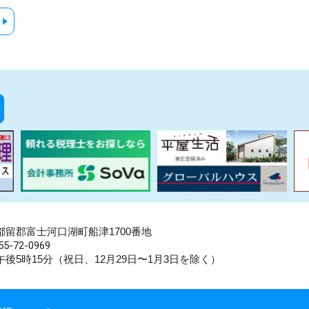
県南都留郡富士河口湖町船津1700番地
5-72-0969
後5時15分（祝日、12月29日〜1月3日を除く）