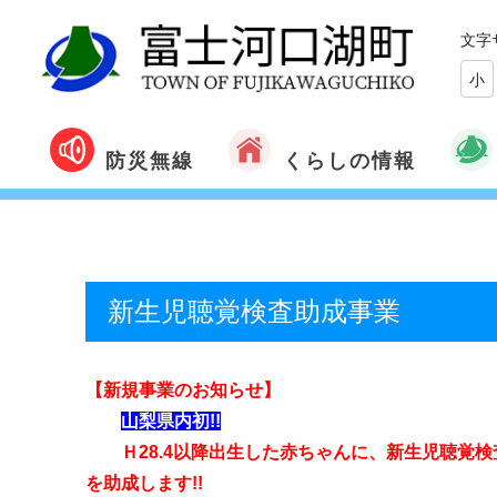
文字
小
くらしの情報
防災無線
新生児聴覚検査助成事業
【新規事業のお知らせ】
山梨県内初!!
Ｈ28.4以降出生した赤ちゃんに、新生児聴覚検
を助成します!!