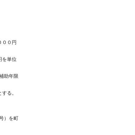
０００円
円を単位
補助年限
とする。
号）を町