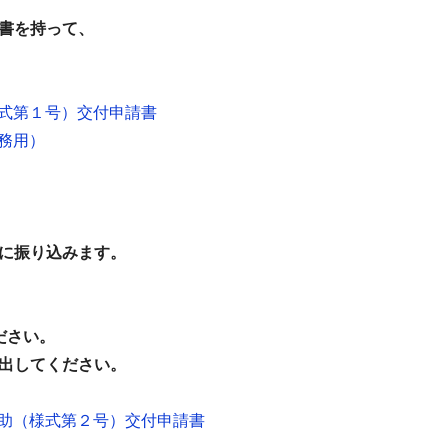
収書を持って、
式第１号）交付申請書
務用）
座に振り込みます。
ださい。
提出してください。
助（様式第２号）交付申請書