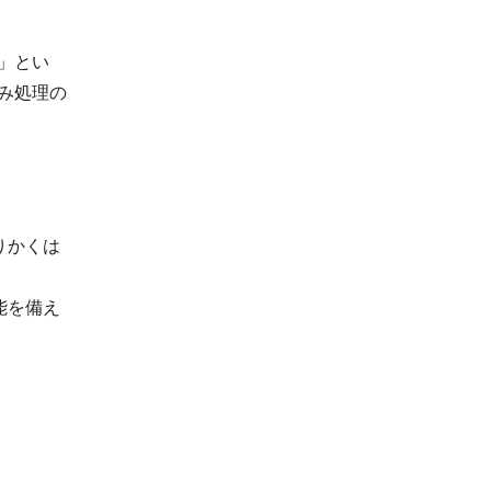
」とい
み処理の
りかくは
能を備え