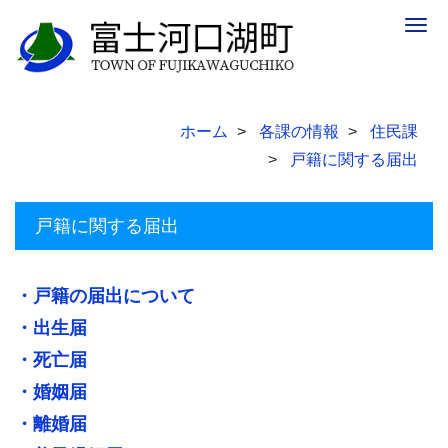
Togg
navig
ホーム
各課の情報
住民課
戸籍に関する届出
戸籍に関する届出
・戸籍の届出について
・出生届
・死亡届
・婚姻届
・離婚届