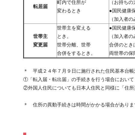
町内で住所が
（お持ちの
転居届
変わるとき
●国民健康
（加入者の
世帯主を変える
●国民健康
世帯主
とき。
（加入者の
変更届
世帯分離、世帯
合併のとき
合併をするとき。
両世帯の保
＊ 平成２４年７月９日に施行された住民基本台帳
①「転入届・転出届」の手続きを行う場合において
②外国人住民についても日本人住民と同様に「住所
＊ 住所の異動手続きは時間がかかる場合がありま