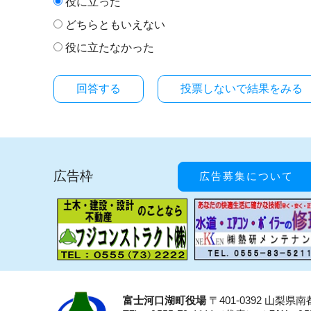
役に立った
どちらともいえない
役に立たなかった
投票しないで結果をみる
広告枠
広告募集について
富士河口湖町役場
〒401-0392 山梨