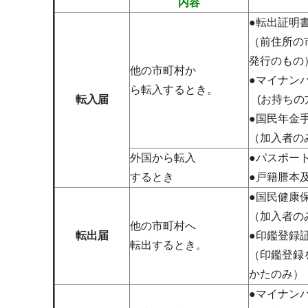
内容
●転出証明
（前住所の
発行のもの
他の市町村か
●マイナン
ら転入するとき。
転入届
(お持ちの
●国民年金
（加入者の
外国から転入
●パスポー
するとき
●戸籍謄本
●国民健康
（加入者の
他の市町村へ
転出届
●印鑑登録
転出するとき。
（印鑑登録
かたのみ）
●マイナン