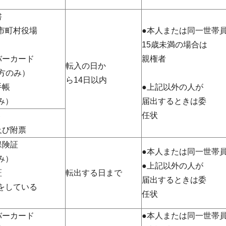
書
市町村役場
●本人または同一世帯
）
15歳未満の場合は
バーカード
親権者
転入の日か
方のみ）
ら14日以内
手帳
●上記以外の人が
み）
届出するときは委
任状
ト
及び附票
保険証
●本人または同一世帯
み）
●上記以外の人が
証
転出する日まで
届出するときは委
をしている
任状
バーカード
●本人または同一世帯