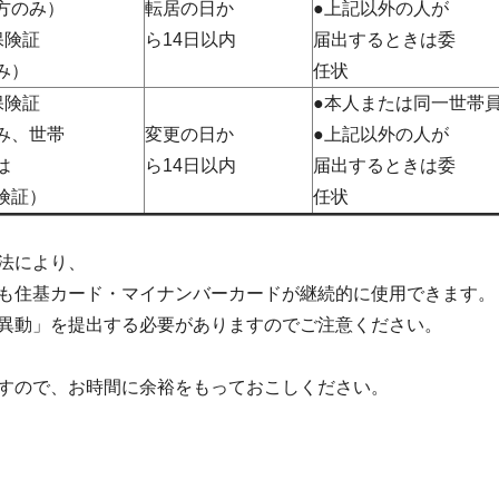
方のみ）
転居の日か
●上記以外の人が
保険証
ら14日以内
届出するときは委
み）
任状
保険証
●本人または同一世帯
み、世帯
変更の日か
●上記以外の人が
は
ら14日以内
届出するときは委
険証）
任状
法により、
も住基カード・マイナンバーカードが継続的に使用できます。
異動」を提出する必要がありますのでご注意ください。
すので、お時間に余裕をもっておこしください。