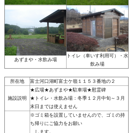
トイレ（車いす利用可）・水
あずまや・水飲み場
飲み場
所在地
富士河口湖町富士ケ嶺１１５３番地の２
★広場★あずまや★駐車場★慰霊碑
施設説明
★トイレ・水飲み場：冬季１２月中旬～３月
末日までは使えません
※ゴミ箱を設置していませんので、ゴミの持
ち帰りにご協力をお願い
します。