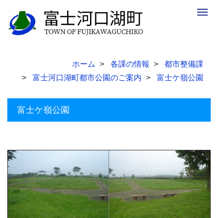
Togg
navig
ホーム
各課の情報
都市整備課
富士河口湖町都市公園のご案内
富士ケ嶺公園
富士ケ嶺公園