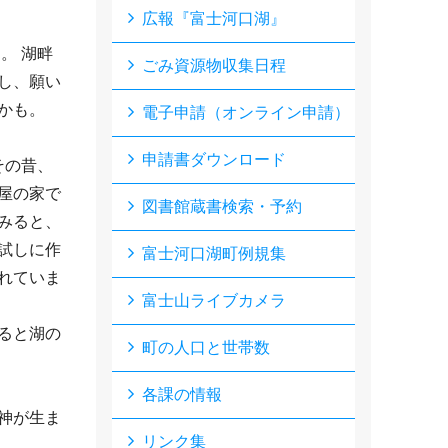
広報『富士河口湖』
。 湖畔
ごみ資源物収集日程
し、願い
かも。
電子申請（オンライン申請）
申請書ダウンロード
その昔、
屋の家で
図書館蔵書検索・予約
みると、
試しに作
富士河口湖町例規集
れていま
富士山ライブカメラ
ると湖の
町の人口と世帯数
各課の情報
神が生ま
リンク集