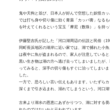
鬼や天狗と並び、日本人が好んで空想した妖怪カッ
では打ち身や切り傷に効く膏薬「カッパ膏」なるも
を叶えてくれるという宝玉「摩尼（数珠）」を持っ
伊藤堅吉氏が記した「河口湖周辺の伝説と民俗（
19
同町長浜地区の湖岸に近い家では、湖で捕れた小魚
は夜中に魚が盗まれるので、家人が注意していると
黒い生き物は湖の方へ逃げ去ってしまいましたが、
ってみると、深手の切り傷もすぐに治ってしまいま
した。
一方で、恐ろしい言い伝えもあります。いたずらカ
深くまで引き込まれ、溺れてしまうという。河口湖
古来より湖水の恩恵にあずかりつつ、湖に対する畏
れたのではないかと云われています。