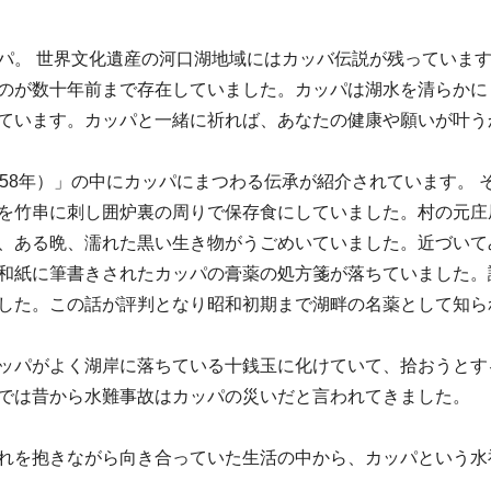
パ。 世界文化遺産の河口湖地域にはカッバ伝説が残っています
のが数十年前まで存在していました。カッパは湖水を清らかに
ています。カッパと一緒に祈れば、あなたの健康や願いが叶う
58
年）」の中にカッパにまつわる伝承が紹介されています。 
を竹串に刺し囲炉裏の周りで保存食にしていました。村の元庄
、ある晩、濡れた黒い生き物がうごめいていました。近づいて
和紙に筆書きされたカッパの膏薬の処方箋が落ちていました。
した。この話が評判となり昭和初期まで湖畔の名薬として知ら
ッパがよく湖岸に落ちている十銭玉に化けていて、拾おうとす
では昔から水難事故はカッパの災いだと言われてきました。
れを抱きながら向き合っていた生活の中から、カッパという水