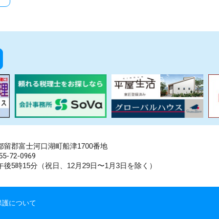
県南都留郡富士河口湖町船津1700番地
5-72-0969
後5時15分（祝日、12月29日〜1月3日を除く）
保護について