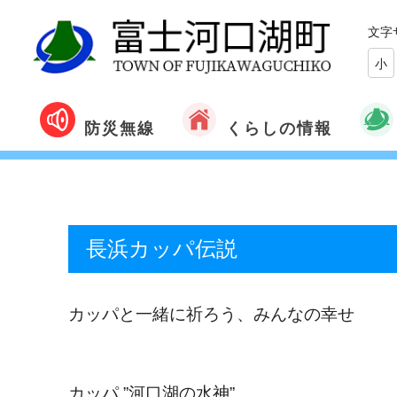
文字
小
くらしの情報
防災無線
長浜カッパ伝説
カッパと一緒に祈ろう、みんなの幸せ
カッパ
”
河口湖の水神
”