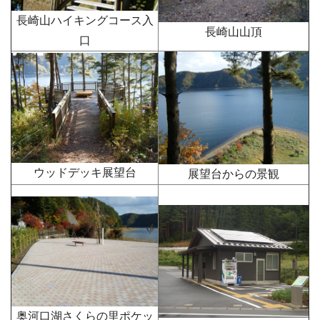
長崎山ハイキングコース入
長崎山山頂
口
ウッドデッキ展望台
展望台からの景観
奥河口湖さくらの里ポケッ