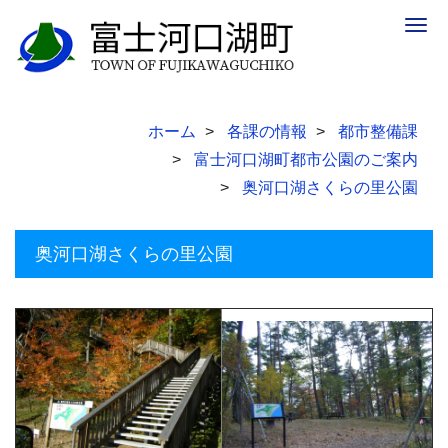
Togg
navig
ホーム
各課の情報
都市整備課
富士河口湖町都市公園のご案内
奥河口湖さくらの里公園
奥河口湖さくらの里公園