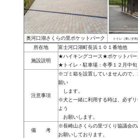
奥河口湖さくらの里ポケットパーク
トイレ（車いす利
所在地
富士河口湖町長浜１０１番地他
★ハイキングコース★ポケットパー
施設説明
★トイレ・駐車場：冬季１２月中旬
※ゴミ箱を設置していませんので、
願い
します。
注意事項
※犬と一緒に利用する時は、必ずリ
よう
お願いします。
※長崎山さくらの里づくり協議会の
備 考
お願いしております。