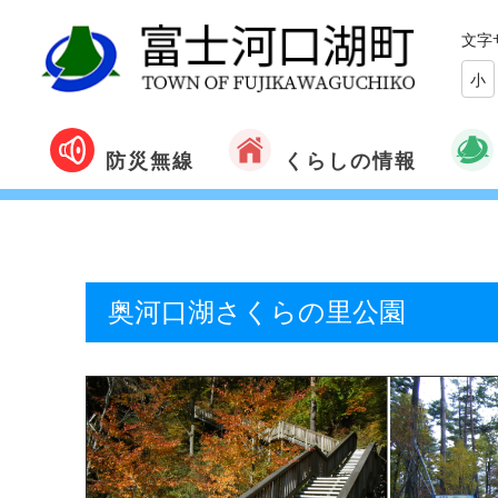
文字
小
くらしの情報
防災無線
奥河口湖さくらの里公園