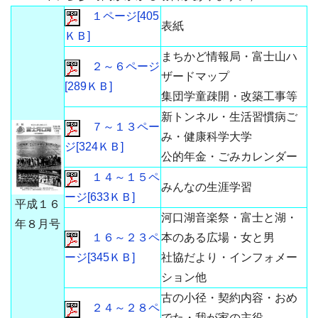
１ページ[405
表紙
ＫＢ]
まちかど情報局・富士山ハ
２～６ページ
ザードマップ
[289ＫＢ]
集団学童疎開・改築工事等
新トンネル・生活習慣病ご
７～１３ペー
み・健康科学大学
ジ[324ＫＢ]
公的年金・ごみカレンダー
１４～１５ペ
みんなの生涯学習
ージ[633ＫＢ]
平成１６
河口湖音楽祭・富士と湖・
年８月号
１６～２３ペ
本のある広場・女と男
ージ[345ＫＢ]
社協だより・インフォメー
ション他
古の小径・契約内容・おめ
２４～２８ペ
でた・我が家の主役