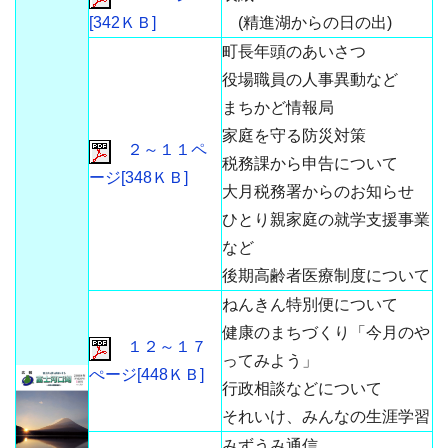
[342ＫＢ]
(精進湖からの日の出)
町長年頭のあいさつ
役場職員の人事異動など
まちかど情報局
家庭を守る防災対策
２～１１ペ
税務課から申告について
ージ[348ＫＢ]
大月税務署からのお知らせ
ひとり親家庭の就学支援事業
など
後期高齢者医療制度について
ねんきん特別便について
健康のまちづくり「今月のや
１２～１７
ってみよう」
ぺージ[448ＫＢ]
行政相談などについて
それいけ、みんなの生涯学習
みずうみ通信