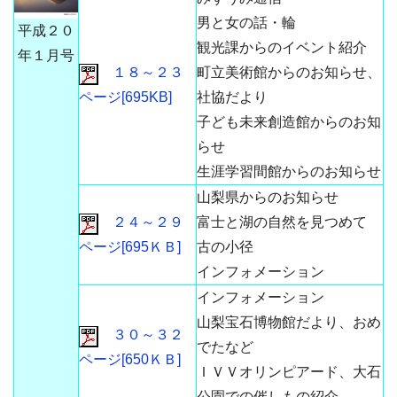
男と女の話・輪
平成２０
観光課からのイベント紹介
年１月号
１８～２３
町立美術館からのお知らせ、
ページ[695KB]
社協だより
子ども未来創造館からのお知
らせ
生涯学習間館からのお知らせ
山梨県からのお知らせ
２４～２９
富士と湖の自然を見つめて
ページ[695ＫＢ]
古の小径
インフォメーション
インフォメーション
山梨宝石博物館だより、おめ
３０～３２
でたなど
ページ[650ＫＢ]
ＩＶＶオリンピアード、大石
公園での催しもの紹介