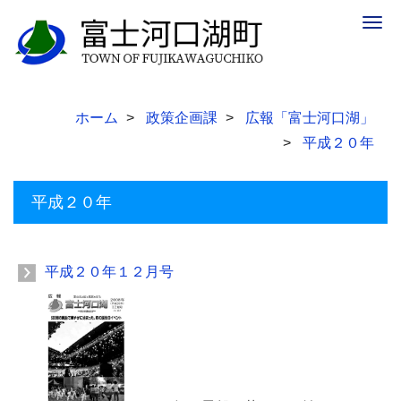
Togg
navig
ホーム
政策企画課
広報「富士河口湖」
平成２０年
平成２０年
平成２０年１２月号