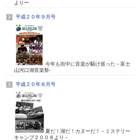
よりー
平成２０年９月号
今年も街中に音楽が駆け巡った－富士
山河口湖音楽祭-
平成２０年８月号
夏だ！湖だ！カヌーだ！－ミステリー
キャンプ２００８より－