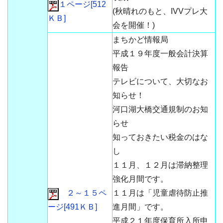
１ページ[512
(秋晴れのもと、IVVプレ大
ＫＢ]
会を開催！)
まちかど情報局
平成１９年度一般会計決算
報告
テレビについて、大切なお
知らせ！
河口湖大橋交通規制のお知
らせ
知っておきたい税金のはな
し
１１月、１２月は滞納整理
強化月間です。
２～１５ペ
１１月は「児童虐待防止推
ージ[491ＫＢ]
進月間」です。
平成２１年度保育所入所申