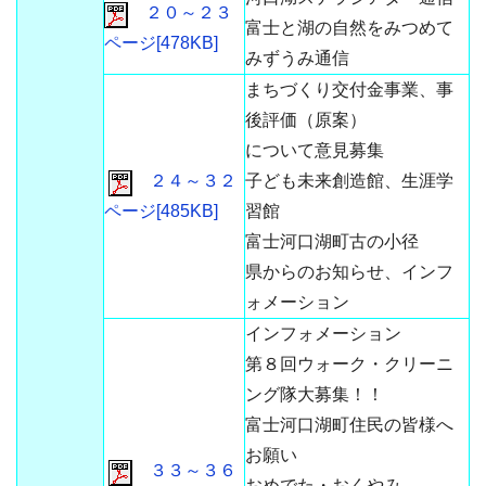
２０～２３
富士と湖の自然をみつめて
ページ[478KB]
みずうみ通信
まちづくり交付金事業、事
後評価（原案）
について意見募集
２４～３２
子ども未来創造館、生涯学
ページ[485KB]
習館
富士河口湖町古の小径
県からのお知らせ、インフ
ォメーション
インフォメーション
第８回ウォーク・クリーニ
ング隊大募集！！
富士河口湖町住民の皆様へ
お願い
３３～３６
おめでた・おくやみ