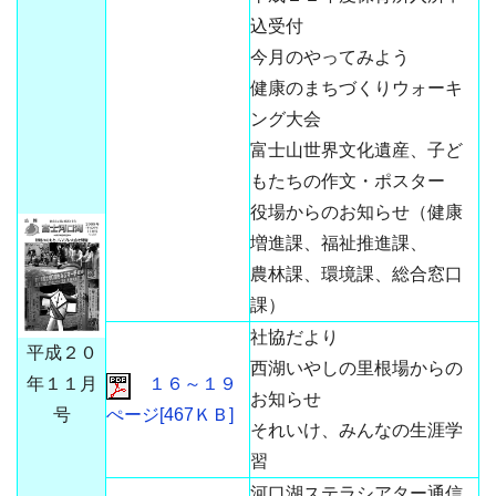
込受付
今月のやってみよう
健康のまちづくりウォーキ
ング大会
富士山世界文化遺産、子ど
もたちの作文・ポスター
役場からのお知らせ（健康
増進課、福祉推進課、
農林課、環境課、総合窓口
課）
社協だより
平成２０
西湖いやしの里根場からの
年１１月
１６～１９
お知らせ
号
ぺージ[467ＫＢ]
それいけ、みんなの生涯学
習
河口湖ステラシアター通信