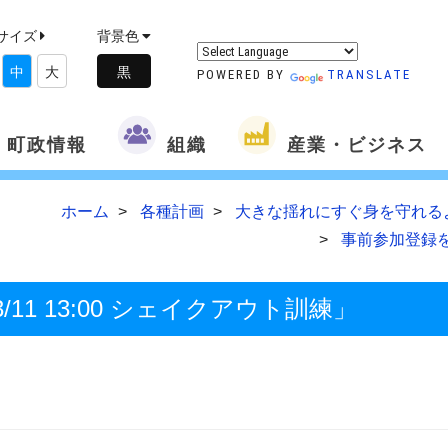
サイズ
背景色
中
大
POWERED BY
TRANSLATE
町政情報
組織
産業・ビジネス
ホーム
各種計画
大きな揺れにすぐ身を守れるよ
事前参加登録をお
1 13:00 シェイクアウト訓練」