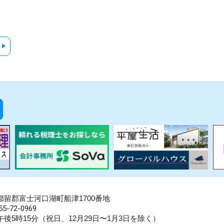
県南都留郡富士河口湖町船津1700番地
5-72-0969
後5時15分（祝日、12月29日〜1月3日を除く）