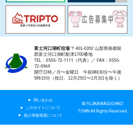
富士河口湖町役場
〒401-0392 山梨県南都留
郡富士河口湖町船津1700番地
TEL：0555-72-1111
（代表）／
FAX：0555-
72-0969
開庁日時／月〜金曜日 午前8時30分〜午後
5時15分（祝日、12月29日〜1月3日を除く）
問い合わせ
© FUJIKAWAGUCHIKO
このサイトについて
TOWN All Rights Reserved.
個人情報保護について