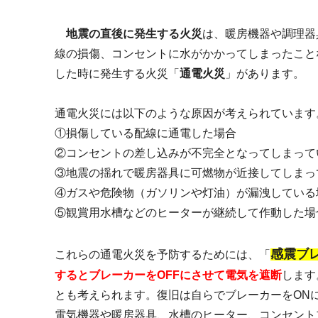
地震の直後に発生する火災
は、暖房機器や調理器
線の損傷、コンセントに水がかかってしまったこと
した時に発生する火災「
通電火災
」があります。
通電火災には以下のような原因が考えられています
①損傷している配線に通電した場合
②コンセントの差し込みが不完全となってしまって
③地震の揺れで暖房器具に可燃物が近接してしまっ
④ガスや危険物（ガソリンや灯油）が漏洩している
⑤観賞用水槽などのヒーターが継続して作動した
感震ブ
これらの通電火災を予防するためには、「
するとブレーカーをOFFにさせて電気を遮断
します
とも考えられます。復旧は自らでブレーカーをON
電気機器や暖房器具、水槽のヒーター、コンセント