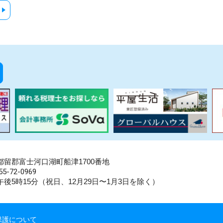
県南都留郡富士河口湖町船津1700番地
5-72-0969
後5時15分（祝日、12月29日〜1月3日を除く）
保護について