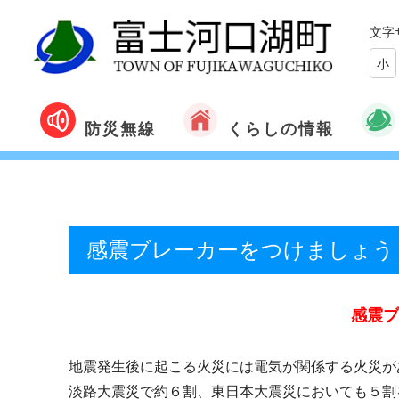
文字
小
くらしの情報
防災無線
感震ブレーカーをつけましょう
感震ブ
地震発生後に起こる火災には電気が関係する火災が
淡路大震災で約６割、東日本大震災においても５割