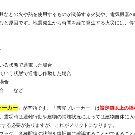
具などの火や熱を使用するものが関係する火災や、電気機器の
など原因です。地震発生から時間を経て発生する火災には、停
。
いる状態で通電した場合
ていう状態で通電し作動した場合
場合
場合 など
レーカー
」が有効です。「感震ブレーカー」は
設定値以上の揺
。震災時は避難行動や建物の損壊状況によっては建物自体に入
にする必要がありますが、これがメリットになります。
プラグ、各種配線の状態を復旧前に確認することができること