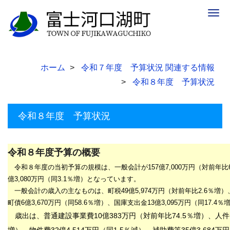
Togg
navig
ホーム
令和７年度 予算状況 関連する情報
令和８年度 予算状況
令和８年度 予算状況
令和８年度予算の概要
令和８年度の当初予算の規模は、一般会計が
157
億7
,000
万円（対前年比
億3,080
万円
（同3
.1
％増）となっています。
一般会計の歳入の主なものは、町税
49
億5,974
万
円（対前年比2
.6
％増）
町債6
億3,670
万円（同58
.6
％増）、国庫支出金13億3,095
万
円（同17
.4
％
歳出は、普通建設事業費10
億383
万
円（対前年比74
.5％増
）、人件