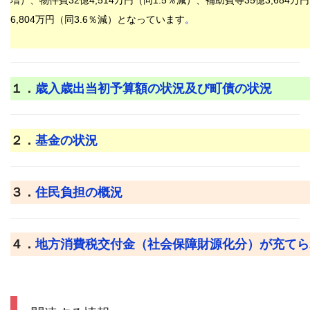
増）、物件費32
億4,514
万
円（同1
.5
％減）、補助費等35
億3,684
万円
6,804
万
円（同3
.6％減
）となっています
。
１．
歳入歳出当初予算額の状況及び町債の状況
２．
基金の状況
３．
住民負担の概況
４．
地方消費税交付金（社会保障財源化分）が充てら