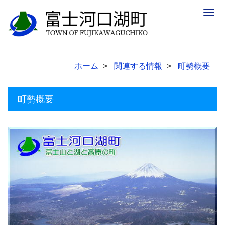
Togg
navig
ホーム
関連する情報
町勢概要
町勢概要