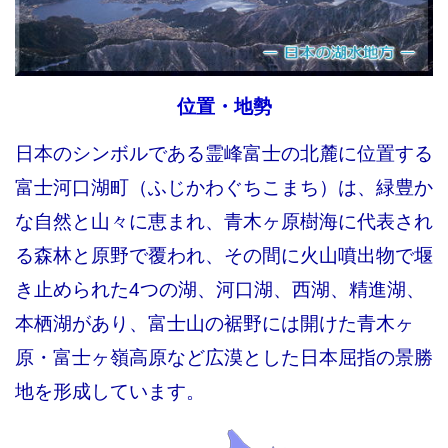
位置・地勢
日本のシンボルである霊峰富士の北麓に位置する
富士河口湖町（ふじかわぐちこまち）は、緑豊か
な自然と山々に恵まれ、青木ヶ原樹海に代表され
る森林と原野で覆われ、その間に火山噴出物で堰
き止められた4つの湖、河口湖、西湖、精進湖、
本栖湖があり、富士山の裾野には開けた青木ヶ
原・富士ヶ嶺高原など広漠とした日本屈指の景勝
地を形成しています。