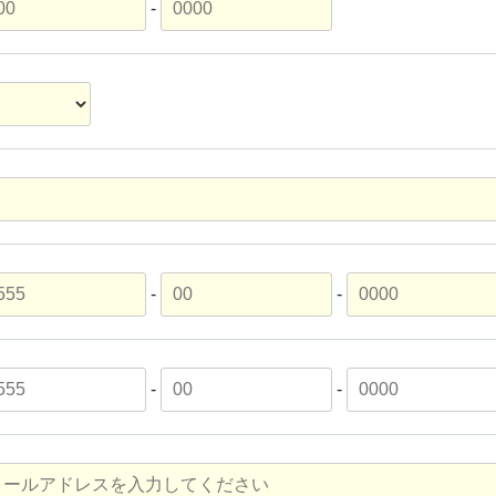
-
-
-
-
-