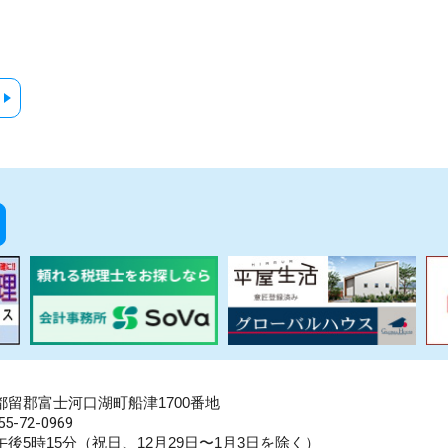
県南都留郡富士河口湖町船津1700番地
5-72-0969
後5時15分（祝日、12月29日〜1月3日を除く）