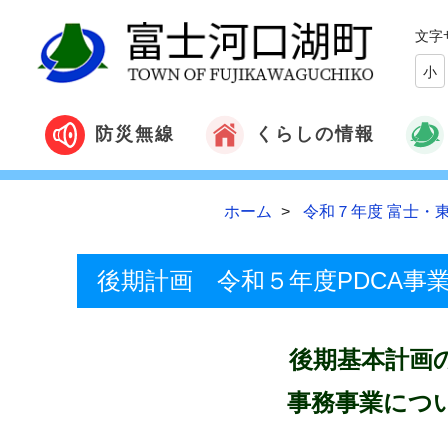
文字
小
くらしの情報
防災無線
ホーム
令和７年度 富士・
後期計画 令和５年度PDCA事
後期基本計画
事務事業につ