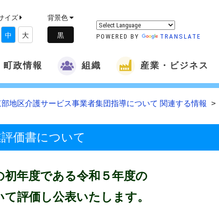
サイズ
背景色
中
大
POWERED BY
TRANSLATE
町政情報
組織
産業・ビジネス
東部地区介護サービス事業者集団指導について 関連する情報
業評価書について
の初年度である令和５年度の
いて評価し公表いたします。