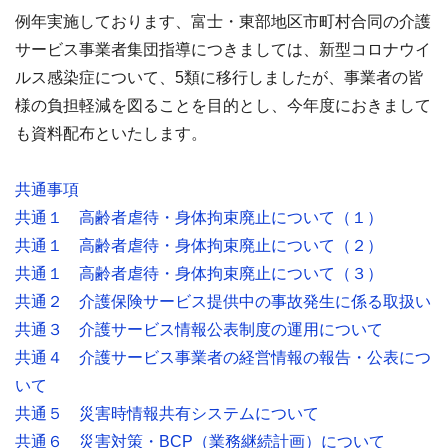
例年実施しております、富士・東部地区市町村合同の介護
サービス事業者集団指導につきましては、新型コロナウイ
ルス感染症について、5類に移行しましたが、事業者の皆
様の負担軽減を図ることを目的とし、今年度におきまして
も資料配布といたします。
共通事項
共通１ 高齢者虐待・身体拘束廃止について（１）
共通１ 高齢者虐待・身体拘束廃止について（２）
共通１ 高齢者虐待・身体拘束廃止について（３）
共通２ 介護保険サービス提供中の事故発生に係る取扱い
共通３
介護サービス情報公表制度の運用について
共通４
介護サービス事業者の経営情報の報告・公表につ
いて
共通５
災害時情報共有システムについて
共通６ 災害対策・BCP（業務継続計画）について