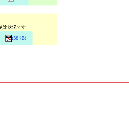
使途状況です
(38KB)