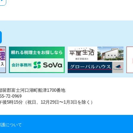
県南都留郡富士河口湖町船津1700番地
5-72-0969
後5時15分（祝日、12月29日〜1月3日を除く）
保護について