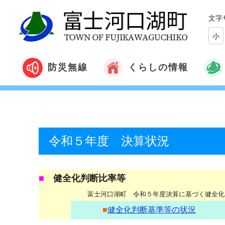
文字
小
くらしの情報
防災無線
令和５年度 決算状況
■
健全化判断比率等
富士河口湖町 令和５年度決算に基づく健全化
■
健全化判断基準等の状況