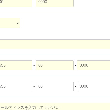
-
-
-
-
-