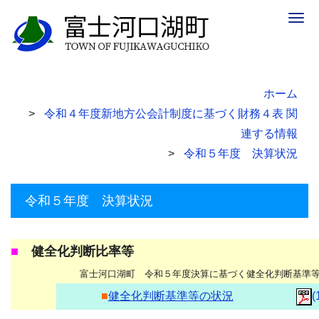
Togg
navig
ホーム
令和４年度新地方公会計制度に基づく財務４表 関
連する情報
令和５年度 決算状況
令和５年度 決算状況
■
健全化判断比率等
富士河口湖町 令和５年度決算に基づく健全化判断基準
■
健全化判断基準等の状況
(