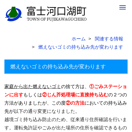
Togg
navig
ホーム
関連する情報
燃えないゴミの持ち込み先が変わります
燃えないゴミの持ち込み先が変わります
家庭から出た燃えないゴミ
の捨て方は、
①ごみステーショ
ンに出す
もしくは
②じん芥処理場に直接持ち込む
の２つの
方法がありましたが、この度
②の方法
においての持ち込み
先が
以下の通り変更になりました。
越境ゴミ持ち込み防止のため、従来通り住所確認を行いま
す。運転免許証やごみが出た場所の住所を確認できるもの