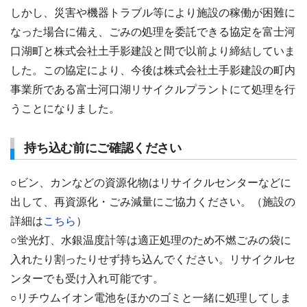
しかし、災害や機器トラブル等により施設の稼働が困難に
なった場合に備え、ごみの処理を委託できる協定を富士河
口湖町と株式会社土手影建設と間で以前より締結していま
した。この協定により、今後は株式会社土手影建設の町内
事業所である富士河口湖リサイクルプラントにて処理を行
うことになりました。
持ち込む前にご確認ください
○ビン、カンなどの資源化物はリサイクルセンターなどに
出して、再資源化・ごみ減量にご協力ください。（施設の
詳細は
こちら
）
○蛍光灯、水銀温度計等は適正処理のため不燃ごみの袋に
入れたり割ったりせず持ち込んでください。リサイクルセ
ンターでも受け入れ可能です。
○リチウムイオン電池をほかのゴミと一緒に処理してしま