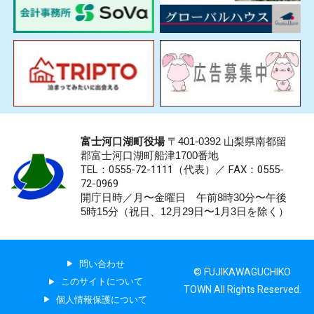
富士河口湖町役場
〒401-0392 山梨県南都留
郡富士河口湖町船津1700番地
TEL：0555-72-1111
（代表）／
FAX：0555-
72-0969
開庁日時／月〜金曜日 午前8時30分〜午後
5時15分（祝日、12月29日〜1月3日を除く）
問い合わせ
© FUJIKAWAGUCHIKO
このサイトについて
TOWN All Rights Reserved.
個人情報保護について