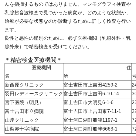
んを指摘するものではありません。マンモグラフィ検査や
乳腺超音波検査で見つかった病変が、どのような状態か、
治療が必要な状態なのか診断するために詳しく検査を行い
ます。
良性と悪性の鑑別のために、必ず医療機関（乳腺外科・乳
腺外来）で精密検査を受けてください。
＊精密検査医療機関＊
医療機関
住
名
所
新西原クリニック
富士吉田市上吉田4259-2
2
羽田レディースクリニック
富士吉田市上吉田6-10-14
3
宮下医院（明見）
富士吉田市大明見6-1-6
2
富士吉田市立病院
富士吉田市上吉田東7-11-1
2
山岸クリニック
富士河口湖町船津1197-1
7
山梨赤十字病院
富士河口湖町船津6663-1
7