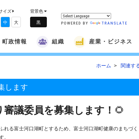
サイズ
背景色
中
大
POWERED BY
TRANSLATE
町政情報
組織
産業・ビジネス
ホーム
関連す
集します
り審議委員を募集します！
🌻
ふれる富士河口湖町とするため、富士河口湖町健康のまちづく
す。