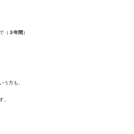
で（
３年間
）
いう方も、
す。