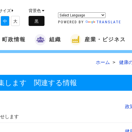
サイズ
背景色
中
大
POWERED BY
TRANSLATE
町政情報
組織
産業・ビジネス
ホーム
健康
集します 関連する情報
政
せします
健