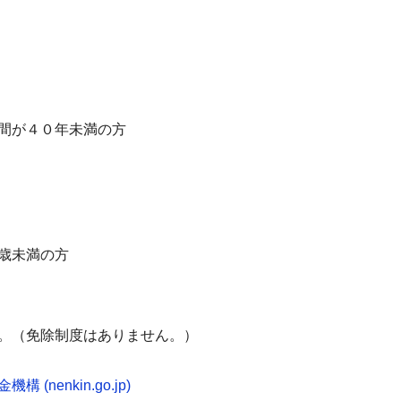
間が４０年未満の方
歳未満の方
。（免除制度はありません。）
(nenkin.go.jp)