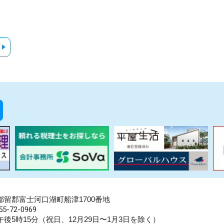
県南都留郡富士河口湖町船津1700番地
5-72-0969
後5時15分（祝日、12月29日〜1月3日を除く）