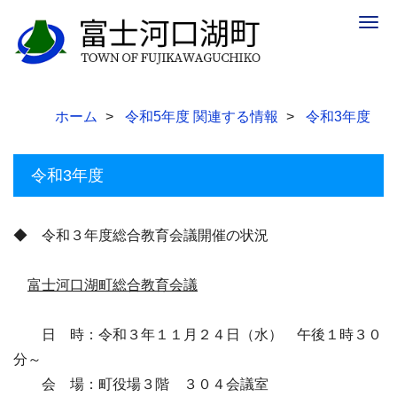
Togg
navig
ホーム
令和5年度 関連する情報
令和3年度
令和3年度
◆ 令和３年度総合教育会議開催の状況
富士河口湖町総合教育会議
日 時：令和３年１１月２４日（水） 午後１時３０
分～
会 場：町役場３階 ３０４会議室