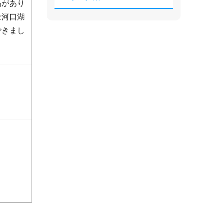
品があり
士河口湖
できまし