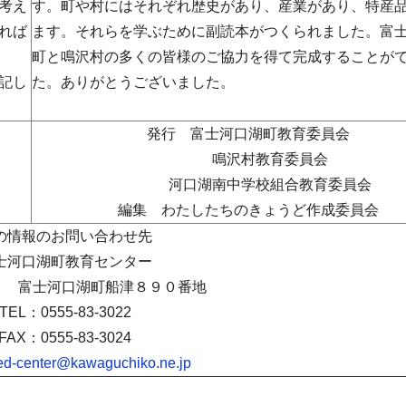
考え
す。町や村にはそれぞれ歴史があり、産業があり、特産
れば
ます。それらを学ぶために副読本がつくられました。富
町と鳴沢村の多くの皆様のご協力を得て完成することが
記し
た。ありがとうございました。
発行 富士河口湖町教育委員会
鳴沢村教育委員会
河口湖南中学校組合教育委員会
編集 わたしたちのきょうど作成委員会
の情報のお問い合わせ先
士河口湖町教育センター
301 富士河口湖町船津８９０番地
TEL：0555-83-3022
FAX：0555-83-3024
ed-center@kawaguchiko.ne.jp