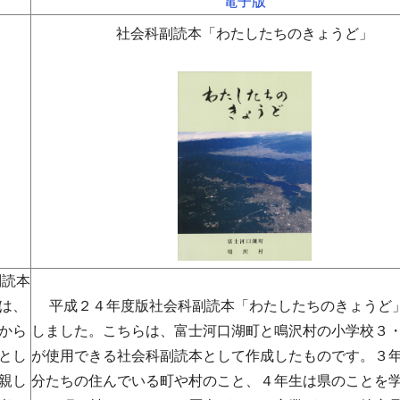
電子版
社会科副読本「わたしたちのきょうど」
副読本
は、
平成２４年度版社会科副読本「わたしたちのきょうど
から
しました。こちらは、富士河口湖町と鳴沢村の小学校３
とし
が使用できる社会科副読本として作成したものです。３
親し
分たちの住んでいる町や村のこと、４年生は県のことを